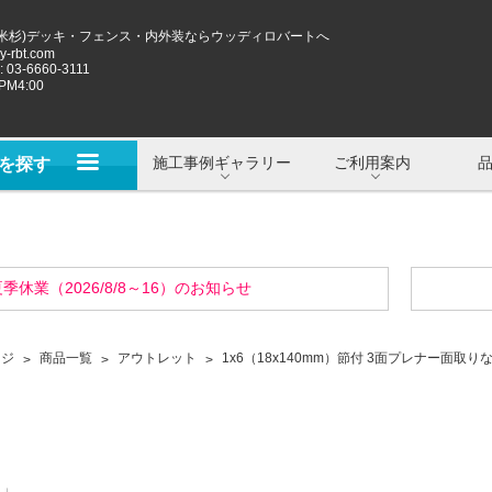
米杉)デッキ・フェンス・内外装ならウッディロバートへ
-rbt.com
 03-6660-3111
M4:00
施工事例ギャラリー
ご利用案内
を探す
季休業（2026/8/8～16）のお知らせ
ージ
商品一覧
アウトレット
1x6（18x140mm）節付 3面プレナー面取り