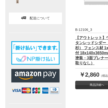
配送について
B-12106_3
【アウトレット】
タンレッドシダー
杉） フェンス材 1x
付 18x140x365
塗装・3面プレナ
取りなし）
￥2,860
（税込
商品詳細へ