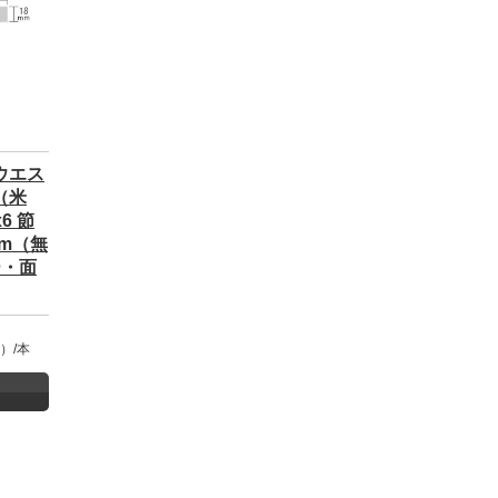
ウエス
（米
6 節
0mm（無
ー・面
）/本