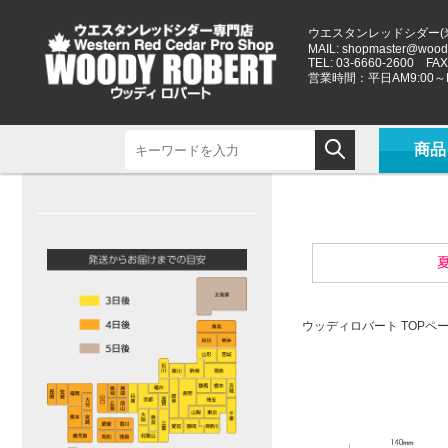
ウエスタンレッドシダー(
MAIL:
shopmaster@woody
TEL: 03-6660-2600 FAX:
営業時間：平日AM9:00～P
商品
夏
ウッディロバート TOPペ