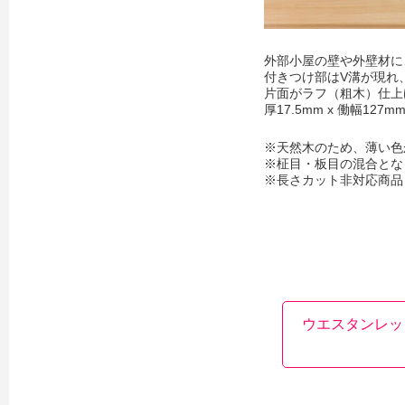
外部小屋の壁や外壁材に
付きつけ部はV溝が現れ
片面がラフ（粗木）仕上
厚17.5mm x 働幅127m
※天然木のため、薄い色
※柾目・板目の混合とな
※長さカット非対応商品
ウエスタンレッ