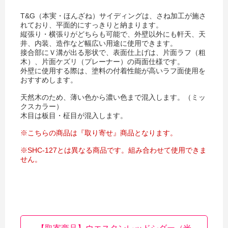
T&G（本実・ほんざね）サイディングは、さね加工が施さ
れており、平面的にすっきりと納まります。
縦張り・横張りがどちらも可能で、外壁以外にも軒天、天
井、内装、造作など幅広い用途に使用できます。
接合部にＶ溝が出る形状で、表面仕上げは、片面ラフ（粗
木）、片面ケズリ（プレーナー）の両面仕様です。
外壁に使用する際は、塗料の付着性能が高いラフ面使用を
おすすめします。
天然木のため、薄い色から濃い色まで混入します。（ミッ
クスカラー）
木目は板目・柾目が混入します。
※こちらの商品は『取り寄せ』商品となります。
※SHC-127とは異なる商品です。組み合わせて使用できま
せん。