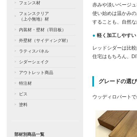
フェンス材
赤みや淡いベージュ
使い始めは温かみの
フェンスクリア
（上小無地）材
することも、自然な
内装材・壁材（羽目板）
軽く加工しやすい
外壁材（サイディング材）
レッドシダーは比較
ラティスパネル
住宅はもちろん、D
シダーシェイク
アウトレット商品
グレードの選び
特注材
ビス
ウッディロバートで
塗料
部材別商品一覧