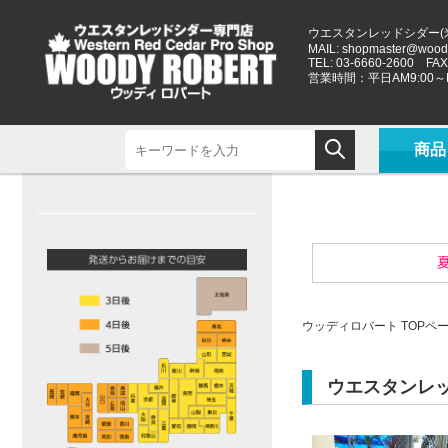
ウエスタンレッドシダー(
MAIL:
shopmaster@woody
TEL: 03-6660-2600 FAX:
営業時間：平日AM9:00～P
商品
夏
ウッディロバート TOPペ
ウエスタンレ