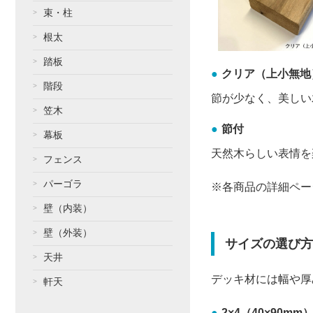
束・柱
根太
踏板
クリア（上小無地
階段
節が少なく、美しい
笠木
節付
幕板
天然木らしい表情を
フェンス
パーゴラ
※各商品の詳細ペー
壁（内装）
壁（外装）
サイズの選び方
天井
デッキ材には幅や厚
軒天
2×4（40×90mm