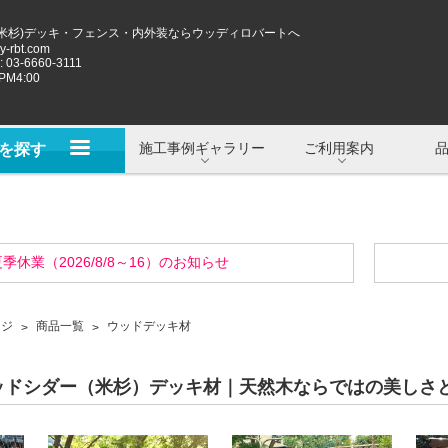
米杉)デッキ・フェンス・内外装ならウッディロバートへ
-rbt.com
 03-6660-3111
M4:00
施工事例ギャラリー
ご利用案内
を探す
季休業（2026/8/8～16）のお知らせ
ージ
商品一覧
ウッドデッキ材
ッドシダー（米杉）デッキ材｜天然木ならではの美しさ