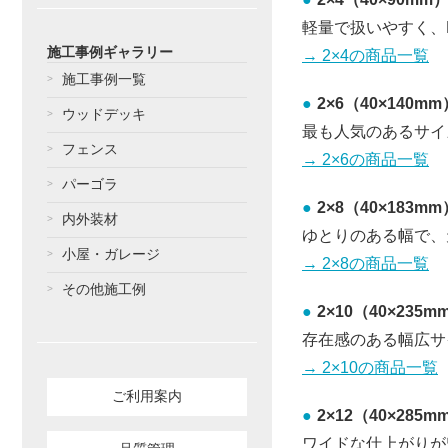
軽量で扱いやすく、
施工事例ギャラリー
→ 2×4の商品一覧
施工事例一覧
2×6（40×140mm
ウッドデッキ
最も人気のあるサイ
フェンス
→ 2×6の商品一覧
パーゴラ
2×8（40×183mm
内外装材
ゆとりのある幅で、
小屋・ガレージ
→ 2×8の商品一覧
その他施工例
2×10（40×235m
存在感のある幅広サ
→ 2×10の商品一覧
ご利用案内
2×12（40×285m
ワイドな仕上がりが