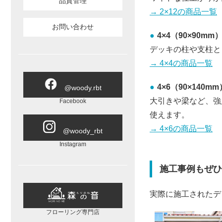
品質管理
→ 2×12の商品一覧
お問い合わせ
4×4（90×90mm
デッキの柱や支柱と
→ 4×4の商品一覧
4×6（90×140mm
@woody.rbt
大引きや梁など、強
Facebook
使えます。
→ 4×6の商品一覧
@woody_rbt
Instagram
施工事例もぜひ
実際に施工されたデ
フローリング専門店