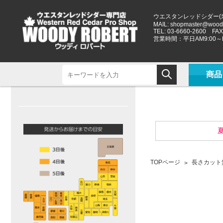
ウエスタンレッドシダー(
MAIL:
shopmaster@woody
TEL: 03-6660-2600 FAX:
営業時間：平日AM9:00～P
商品
夏
TOPページ
長さカット