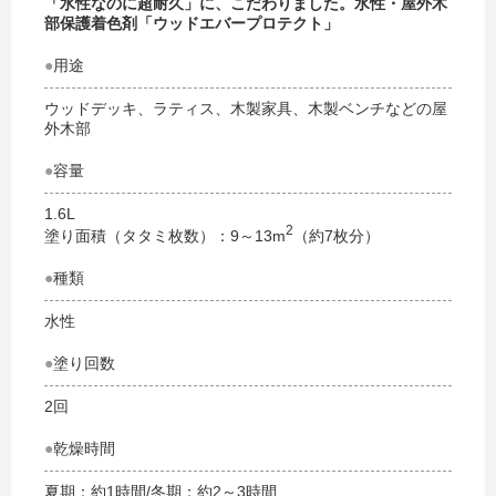
「水性なのに超耐久」に、こだわりました。水性・屋外木
部保護着色剤「ウッドエバープロテクト」
●
用途
ウッドデッキ、ラティス、木製家具、木製ベンチなどの屋
外木部
●
容量
1.6L
2
塗り面積（タタミ枚数）：9～13m
（約7枚分）
●
種類
水性
●
塗り回数
2回
●
乾燥時間
夏期：約1時間/冬期：約2～3時間