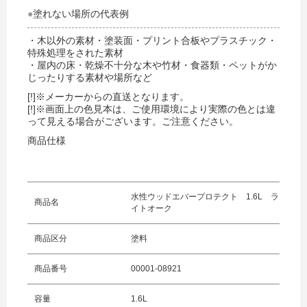
●
塗れない場所の代表例
・木以外の素材・塗装面・プリント合板やプラスチック・
特殊処理をされた素材
お買い物を続ける
・屋内の床・乾燥不十分な木や竹材・食器類・ペットがか
カートへ進む
じったりする素材や場所など
[!]※メーカーからの直送となります。
[!]※画面上の色見本は、ご使用環境により実際の色とは違
って見える場合がございます。ご注意ください。
商品仕様
水性ウッドエバープロテクト 1.6L ラ
商品名
イトオーク
商品区分
塗料
商品番号
00001-08921
容量
1.6L