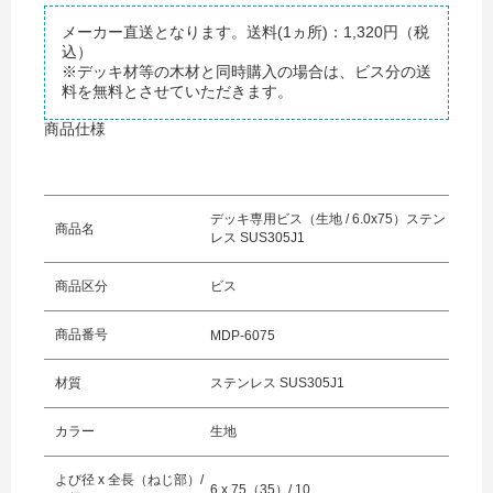
メーカー直送となります。送料(1ヵ所)：1,320円（税
込）
※デッキ材等の木材と同時購入の場合は、ビス分の送
料を無料とさせていただきます。
商品仕様
デッキ専用ビス（生地 / 6.0x75）ステン
商品名
レス SUS305J1
商品区分
ビス
商品番号
MDP-6075
お買い物を続ける
カートへ進む
材質
ステンレス SUS305J1
カラー
生地
よび径 x 全長（ねじ部）/
6 x 75（35）/ 10