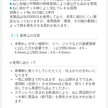
■
ねじ先端と中間部の特殊形状により楽な打ち込みを実現
■
ねじ頭がデッキ材によく沈むフレキを採用
四角ビットNo.3が1箱に1本付
本製品はSUS305J1を使用しており、非常に錆びにくい製
品をなっておりますが、使用箇所、環境、その他の要因に
よって錆を発生させる恐れがあります。
【！】
使用上の注意
木割れしやすい端部や、イペ、ジャラなどの超硬質材
にはした穴が必要です。（よび径6.0mm：4.5～
5.0mm/よび径5.5mm：4.0～4.5mm）
●
使用にあたって
表層材に座ぐりしていただくと、仕上がりがきれいに
なります。
一気に頭部まで打ち込まず、ねじ山部分までで止め、
逆回転（左回り）させ10mmほど抜き、切りくずを排
出してから再度打ち込んでください。
ステンレスに含まれる鉄成分により、ねじ周辺部のデ
ッキ材に黒染み（鉄汚染）を発生させるおそれがあり
ます。