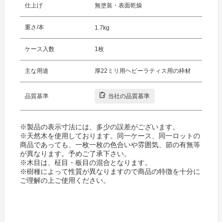
仕上げ
無塗装・表面乾燥
重さ/本
1.7kg
ケース入数
1枚
主な用途
厚22ミリ用ヘビーラティス用の枠材
品質基準
当社の品質基準
※製品の表示寸法には、多少の誤差がございます。
※天然木を使用しております。同一ケース、同一ロットの
商品であっても、一枚一枚の色合いや雰囲気、節の有無等
が異なります。予めご了承下さい。
※木目は、柾目・板目の混合となります。
※樹種によって性質が異なりますので商品の特徴を十分に
ご理解の上ご使用ください。