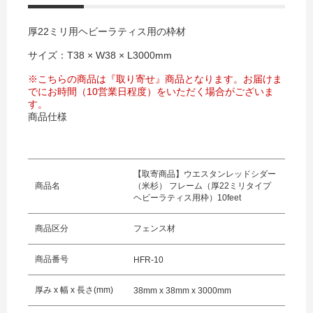
厚22ミリ用ヘビーラティス用の枠材
サイズ：T38 × W38 × L3000mm
※こちらの商品は『取り寄せ』商品となります。お届けま
でにお時間（10営業日程度）をいただく場合がございま
す。
商品仕様
【取寄商品】ウエスタンレッドシダー
商品名
（米杉） フレーム（厚22ミリタイプ
ヘビーラティス用枠）10feet
商品区分
フェンス材
商品番号
HFR-10
厚み x 幅 x 長さ(mm)
38mm x 38mm x 3000mm