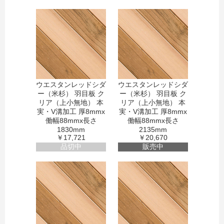
ウエスタンレッドシダ
ウエスタンレッドシダ
ー（米杉） 羽目板 ク
ー（米杉） 羽目板 ク
リア（上小無地） 本
リア（上小無地） 本
実・V溝加工 厚8mmx
実・V溝加工 厚8mmx
働幅88mmx長さ
働幅88mmx長さ
1830mm
2135mm
￥17,721
￥20,670
品切中
販売中