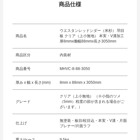
商品仕様
ウエスタンレッドシダー（米杉） 羽目
商品名
板 クリア（上小無地） 本実・V溝加工
厚8mmx働幅88mmx長さ3050mm
商品区分
内装材
商品番号
MHVC-8-88-3050
厚み x 幅 x 長さ(mm)
8mm x 88mm x 3050mm
クリア（上小無地） （※小指のツメ
グレード
（5mm）程度の節が含まれる場合がご
ざいます。）
無塗装・板目/柾目込・本実・V溝・片面
仕上げ
プレナー/片面ラフ
重さ/ケース
9.5kg