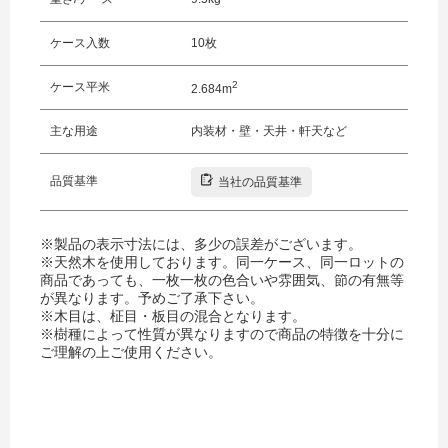
ケース入数
10枚
2
ケース平米
2.684m
主な用途
内装材・壁・天井・軒天など
品質基準
当社の品質基準
※製品の表示寸法には、多少の誤差がございます。
※天然木を使用しております。同一ケース、同一ロットの
商品であっても、一枚一枚の色合いや雰囲気、節の有無等
が異なります。予めご了承下さい。
※木目は、柾目・板目の混合となります。
※樹種によって性質が異なりますので商品の特徴を十分に
ご理解の上ご使用ください。