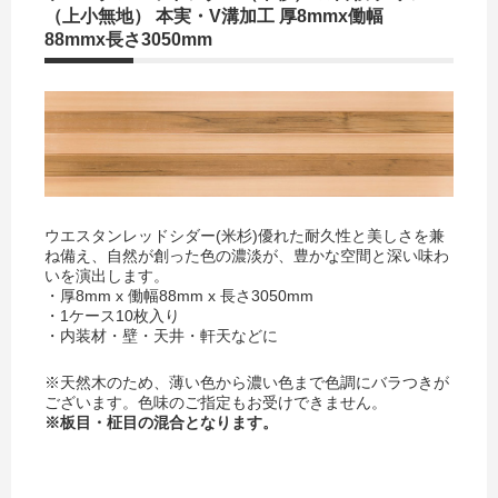
（上小無地） 本実・V溝加工 厚8mmx働幅
88mmx長さ3050mm
ウエスタンレッドシダー(米杉)優れた耐久性と美しさを兼
ね備え、自然が創った色の濃淡が、豊かな空間と深い味わ
いを演出します。
・厚8mm x 働幅88mm x 長さ3050mm
・1ケース10枚入り
・内装材・壁・天井・軒天などに
※天然木のため、薄い色から濃い色まで色調にバラつきが
ございます。色味のご指定もお受けできません。
※板目・柾目の混合となります。