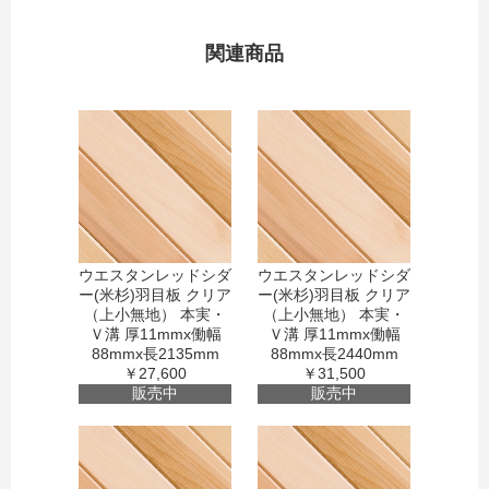
関連商品
ウエスタンレッドシダ
ウエスタンレッドシダ
ー(米杉)羽目板 クリア
ー(米杉)羽目板 クリア
（上小無地） 本実・
（上小無地） 本実・
Ｖ溝 厚11mmx働幅
Ｖ溝 厚11mmx働幅
88mmx長2135mm
88mmx長2440mm
￥27,600
￥31,500
販売中
販売中