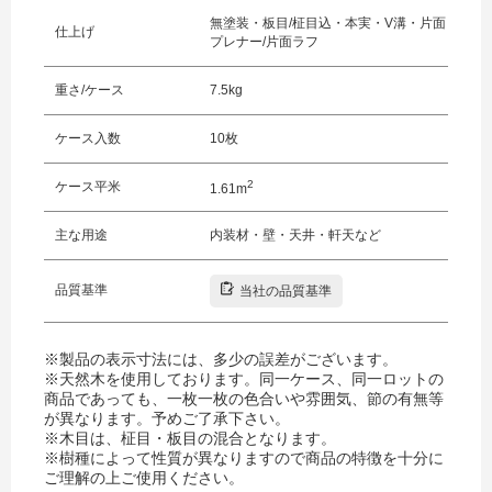
無塗装・板目/柾目込・本実・V溝・片面
仕上げ
プレナー/片面ラフ
重さ/ケース
7.5kg
ケース入数
10枚
2
ケース平米
1.61m
主な用途
内装材・壁・天井・軒天など
品質基準
当社の品質基準
※製品の表示寸法には、多少の誤差がございます。
※天然木を使用しております。同一ケース、同一ロットの
商品であっても、一枚一枚の色合いや雰囲気、節の有無等
が異なります。予めご了承下さい。
※木目は、柾目・板目の混合となります。
※樹種によって性質が異なりますので商品の特徴を十分に
ご理解の上ご使用ください。