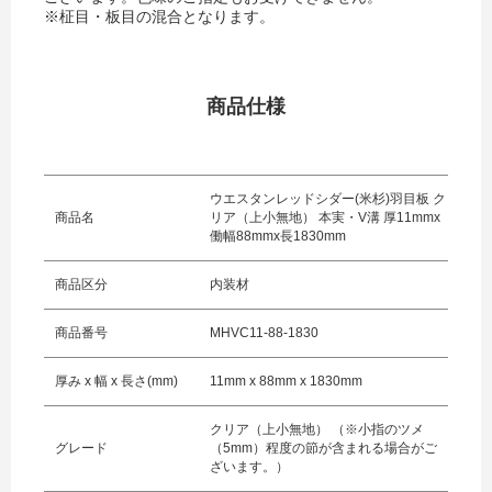
※柾目・板目の混合となります。
商品仕様
ウエスタンレッドシダー(米杉)羽目板 ク
商品名
リア（上小無地） 本実・V溝 厚11mmx
働幅88mmx長1830mm
商品区分
内装材
商品番号
MHVC11-88-1830
厚み x 幅 x 長さ(mm)
11mm x 88mm x 1830mm
クリア（上小無地） （※小指のツメ
グレード
（5mm）程度の節が含まれる場合がご
ざいます。）