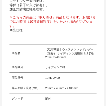
レッドシダー製の胴縁。
節付（若干の欠け節有）。
加圧式防腐防蟻処理材。
※こちらの商品は『取り寄せ』商品となります。お届けま
でにお時間（10営業日程度）をいただく場合がございま
す。
商品仕様
【取寄商品】ウエスタンレッドシダー
商品名
（米杉） サイディング用胴縁 1x2 節付
20x45x2400mm
商品区分
サイディング材
商品番号
102N-2400
厚み x 幅 x 長さ(mm)
20mm x 45mm x 2400mm
グレード
節付