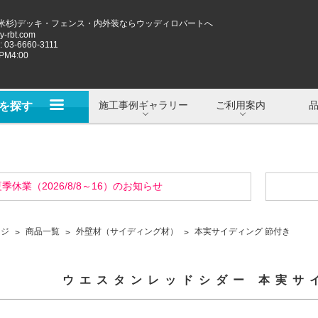
米杉)デッキ・フェンス・内外装ならウッディロバートへ
-rbt.com
 03-6660-3111
M4:00
施工事例ギャラリー
ご利用案内
を探す
季休業（2026/8/8～16）のお知らせ
ージ
商品一覧
外壁材（サイディング材）
本実サイディング 節付き
ウエスタンレッドシダー 本実サ