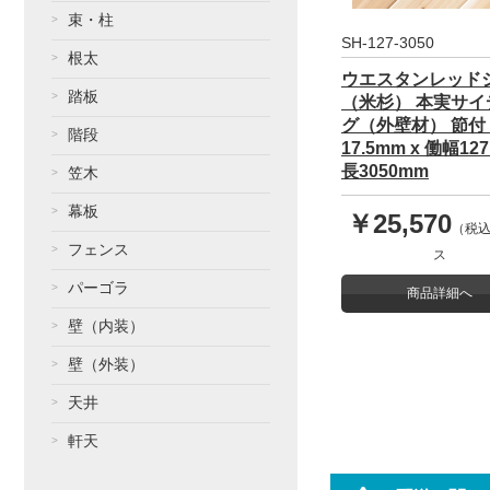
束・柱
SH-127-3050
根太
ウエスタンレッド
踏板
（米杉） 本実サイ
グ（外壁材） 節付
階段
17.5mm x 働幅12
長3050mm
笠木
幕板
￥25,570
（税込
フェンス
ス
パーゴラ
商品詳細へ
壁（内装）
壁（外装）
天井
軒天