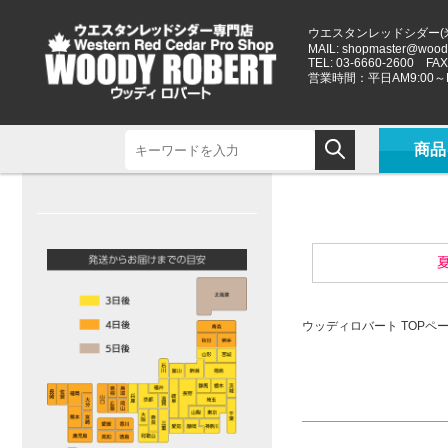
ウエスタンレッドシダー(
MAIL:
shopmaster@woody
TEL: 03-6660-2600 FAX:
営業時間：平日AM9:00～P
商品
夏
ウッディロバート TOPペ