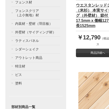
フェンス材
ウエスタンレッド
（米杉） 本実サイ
フェンスクリア
（上小無地）材
グ（外壁材） 節付
17.5mm x 働幅12
内装材・壁材（羽目板）
長1525mm
外壁材（サイディング材）
￥12,790
（税込
ラティスパネル
ス
シダーシェイク
商品詳細へ
アウトレット商品
特注材
ビス
塗料
部材別商品一覧