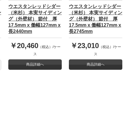
ウエスタンレッドシダー
ウエスタンレッドシダー
ン
（米杉） 本実サイディン
（米杉） 本実サイディン
グ（外壁材） 節付 厚
グ（外壁材） 節付 厚
17.5mm x 働幅127mm x
17.5mm x 働幅127mm x
長2440mm
長2745mm
￥20,460
￥23,010
（税込）/ケー
（税込）/ケー
ス
ス
商品詳細へ
商品詳細へ