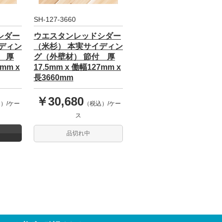
SH-127-3660
シダー
ウエスタンレッドシダー
ディン
（米杉） 本実サイディン
 厚
グ（外壁材） 節付 厚
7mm x
17.5mm x 働幅127mm x
長3660mm
￥30,680
）/ケー
（税込）/ケー
ス
品切れ中