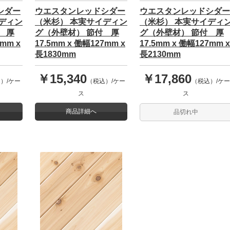
シダー
ウエスタンレッドシダー
ウエスタンレッドシダー
ディン
（米杉） 本実サイディン
（米杉） 本実サイディ
 厚
グ（外壁材） 節付 厚
グ（外壁材） 節付 厚
7mm x
17.5mm x 働幅127mm x
17.5mm x 働幅127mm x
長1830mm
長2130mm
￥15,340
￥17,860
）/ケー
（税込）/ケー
（税込）/ケー
ス
ス
商品詳細へ
品切れ中