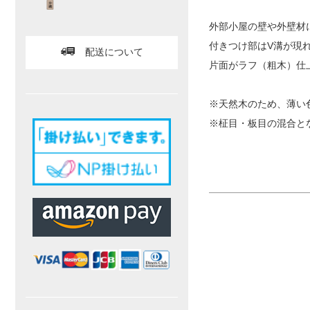
外部小屋の壁や外壁材
付きつけ部はV溝が現
配送について
片面がラフ（粗木）仕
※天然木のため、薄い
※柾目・板目の混合と