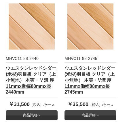
MHVC11-88-2440
MHVC11-88-2745
ウエスタンレッドシダー
ウエスタンレッドシダー
(米杉)羽目板 クリア（上
(米杉)羽目板 クリア（上
小無地） 本実・Ｖ溝 厚
小無地） 本実・V溝 厚
11mmx働幅88mmx長
11mmx働幅88mmx長
2440mm
2745mm
￥31,500
￥35,500
（税込）/ケース
（税込）/ケース
商品詳細へ
商品詳細へ