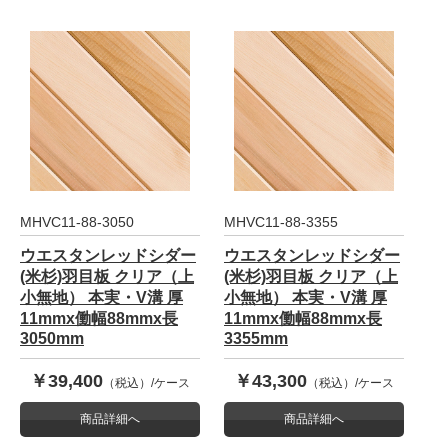
MHVC11-88-3050
MHVC11-88-3355
ウエスタンレッドシダー
ウエスタンレッドシダー
(米杉)羽目板 クリア（上
(米杉)羽目板 クリア（上
小無地） 本実・V溝 厚
小無地） 本実・V溝 厚
11mmx働幅88mmx長
11mmx働幅88mmx長
3050mm
3355mm
￥39,400
￥43,300
（税込）/ケース
（税込）/ケース
商品詳細へ
商品詳細へ