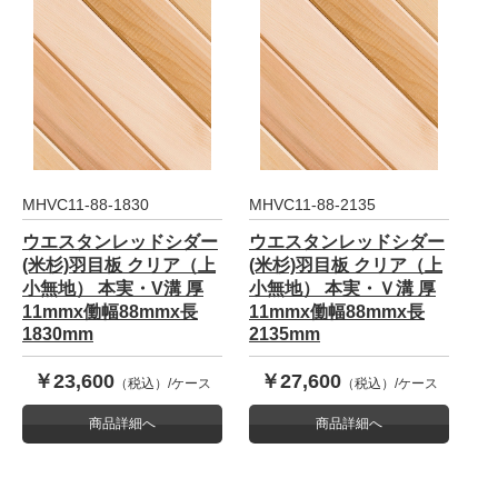
MHVC11-88-1830
MHVC11-88-2135
ウエスタンレッドシダー
ウエスタンレッドシダー
(米杉)羽目板 クリア（上
(米杉)羽目板 クリア（上
小無地） 本実・V溝 厚
小無地） 本実・Ｖ溝 厚
11mmx働幅88mmx長
11mmx働幅88mmx長
1830mm
2135mm
￥23,600
￥27,600
（税込）/ケース
（税込）/ケース
商品詳細へ
商品詳細へ